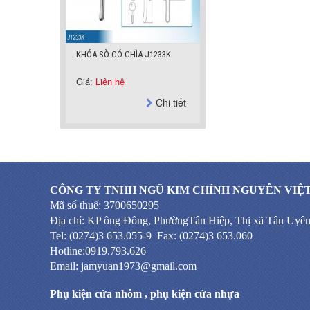
KHÓA SÒ CÓ CHÌA J1233K
Giá:
Liên hệ
Chi tiết
CÔNG TY TNHH NGŨ KIM CHÍNH NGUYÊN VIỆ
Mã số thuế: 3700650295
Địa chỉ: KP ông Đông, PhườngTân Hiệp, Thị xã Tân Uyê
Tel: (0274)3 653.055-9 Fax: (0274)3 653.060
Hotline:0919.793.626
Email: jamyuan1973@gmail.com
Phụ kiện cửa nhôm
,
phụ kiện cửa nhựa