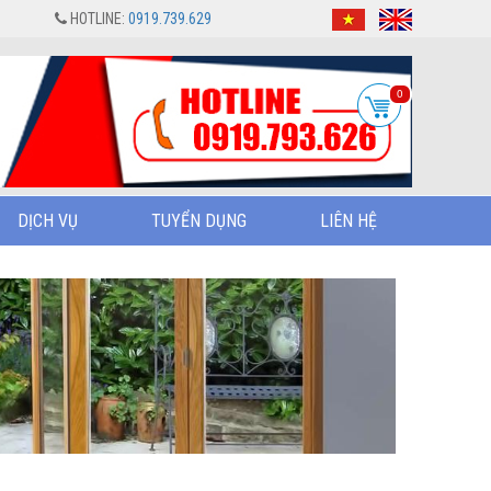
HOTLINE:
0919.739.629
0
DỊCH VỤ
TUYỂN DỤNG
LIÊN HỆ