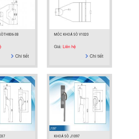
SÒTH836-3B
MÓC KHOÁ SÒ V1020
ệ
Giá:
Liên hệ
Chi tiết
Chi tiết
037
KHOÁ SÒ J1097