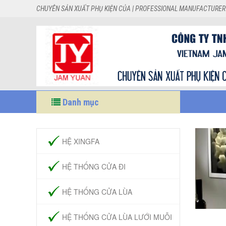
CHUYÊN SẢN XUẤT PHỤ KIỆN CỦA | PROFESSIONAL MANUFACTURER
Danh mục
HỆ XINGFA
HỆ THỐNG CỬA ĐI
HỆ THỐNG CỬA LÙA
HỆ THỐNG CỬA LÙA LƯỚI MUỖI