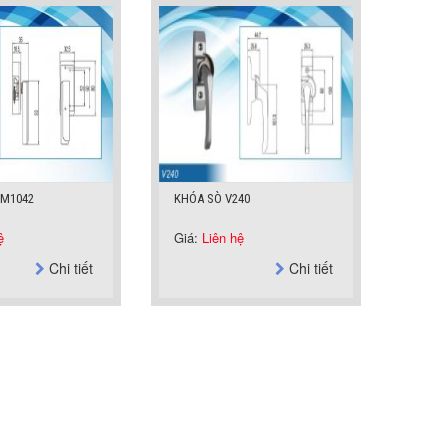
DM1042
KHÓA SÒ V240
ệ
Giá:
Liên hệ
Chi tiết
Chi tiết