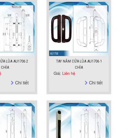
ỬA LÙA AU1706 2
TAY NẮM CỬA LÙA AU1706 1
CHÌA
CHÌA
ệ
Giá:
Liên hệ
Chi tiết
Chi tiết