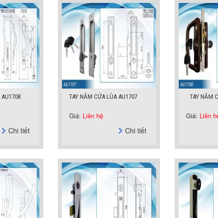
 AU1708
TAY NẮM CỬA LÙA AU1707
TAY NẮM C
Giá:
Liên hệ
Giá:
Liên h
Chi tiết
Chi tiết