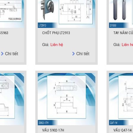
SS963
CHỐT PHỤ LT2913
TAY NẮM CỬ
Giá:
Liên hệ
Giá:
Liên h
Chi tiết
Chi tiết
VẤU S902-17H
VẤU Q47-14