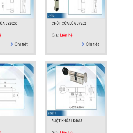
ÙA JY202K
CHỐT CỬA LÙA JY202
ệ
Giá:
Liên hệ
Chi tiết
Chi tiết
RUỘT KHÓA LK4613
ệ
Giá:
Liên hệ