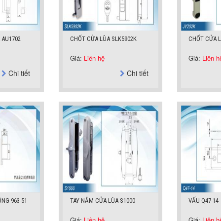
 AU1702
CHỐT CỬA LÙA SLK5902K
CHỐT CỬA L
Giá:
Liên hệ
Giá:
Liên h
Chi tiết
Chi tiết
NG 963-51
TAY NẮM CỬA LÙA S1000
VẤU Q47-14
Giá:
Liên hệ
Giá:
Liên h