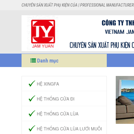
CHUYÊN SẢN XUẤT PHỤ KIỆN CỦA | PROFESSIONAL MANUFACTURER
Danh mục
HỆ XINGFA
HỆ THỐNG CỬA ĐI
HỆ THỐNG CỬA LÙA
HỆ THỐNG CỬA LÙA LƯỚI MUỖI