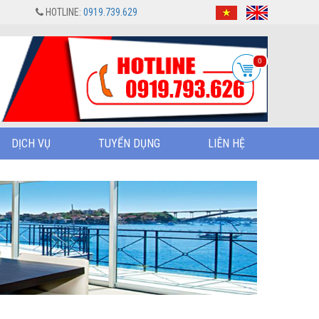
HOTLINE:
0919.739.629
0
DỊCH VỤ
TUYỂN DỤNG
LIÊN HỆ