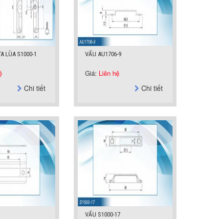
A LÙA S1000-1
VẤU AU1706-9
ệ
Giá:
Liên hệ
Chi tiết
Chi tiết
VẤU S1000-17