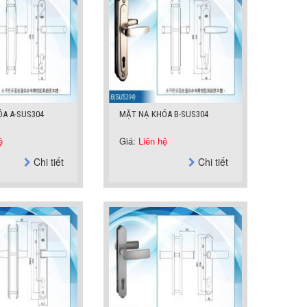
A A-SUS304
MẶT NẠ KHÓA B-SUS304
ệ
Giá:
Liên hệ
Chi tiết
Chi tiết