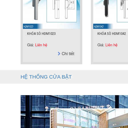
KHÓA SÒ HDM1042
KHÓA SÒ V240
Giá:
Liên hệ
Giá:
Liên hệ
iết
Chi tiết
HỆ THỐNG CỬA BẬT