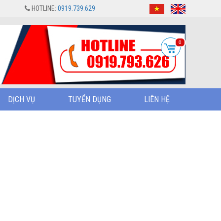
HOTLINE:
0919.739.629
0
DỊCH VỤ
TUYỂN DỤNG
LIÊN HỆ