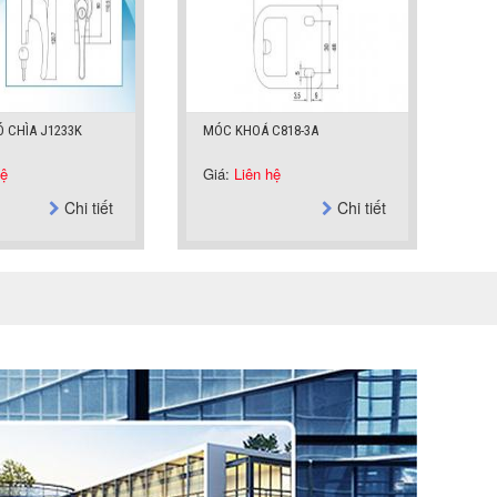
C818-3A
KHÓA SÒ JY250
hệ
Giá:
Liên hệ
Gi
Chi tiết
Chi tiết