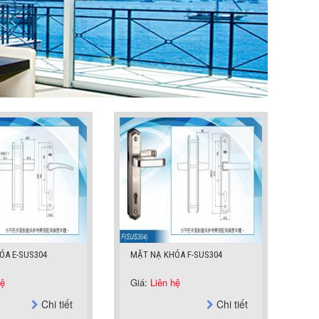
ÓA F-SUS304
CHỐT ÂM JT3201
CH
hệ
Giá:
Liên hệ
Gi
Chi tiết
Chi tiết