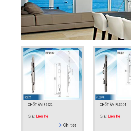
CHỐT ÂM FL3204
MẶT NẠ KHÓA A-SU
Giá:
Liên hệ
Giá:
Liên hệ
iết
Chi tiết