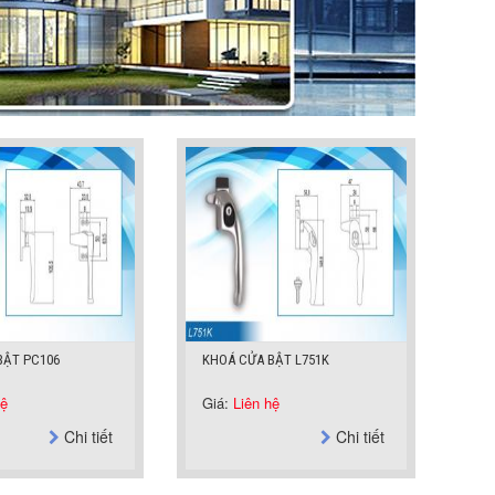
BẬT PC106
KHOÁ CỬA BẬT L751K
hệ
Giá:
Liên hệ
Chi tiết
Chi tiết