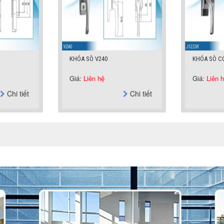
KHÓA SÒ CÓ CHÌA J1233K
MÓC KHOÁ 
Giá:
Liên hệ
Giá:
Liên 
Chi tiết
Chi tiết