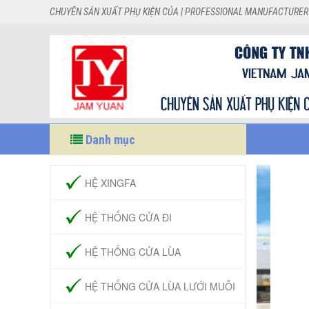
CHUYÊN SẢN XUẤT PHỤ KIỆN CỦA | PROFESSIONAL MANUFACTURER
Danh mục
HỆ XINGFA
HỆ THỐNG CỬA ĐI
HỆ THỐNG CỬA LÙA
HỆ THỐNG CỬA LÙA LƯỚI MUỖI