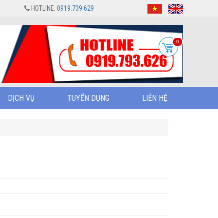
HOTLINE:
0919.739.629
0
DỊCH VỤ
TUYỂN DỤNG
LIÊN HỆ