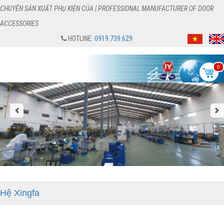
CHUYÊN SẢN XUẤT PHỤ KIỆN CỦA | PROFESSIONAL MANUFACTURER OF DOOR
ACCESSORIES
HOTLINE:
0919.739.629
0
Hệ Xingfa