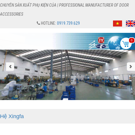
CHUYÊN SẢN XUẤT PHỤ KIỆN CỦA | PROFESSIONAL MANUFACTURER OF DOOR
ACCESSORIES
HOTLINE:
0919.739.629
0
Hệ Xingfa