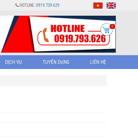
HOTLINE:
0919.739.629
0
DỊCH VỤ
TUYỂN DỤNG
LIÊN HỆ