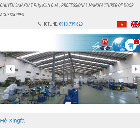
CHUYÊN SẢN XUẤT PHỤ KIỆN CỦA | PROFESSIONAL MANUFACTURER OF DOOR
ACCESSORIES
HOTLINE:
0919.739.629
0
Hệ Xingfa