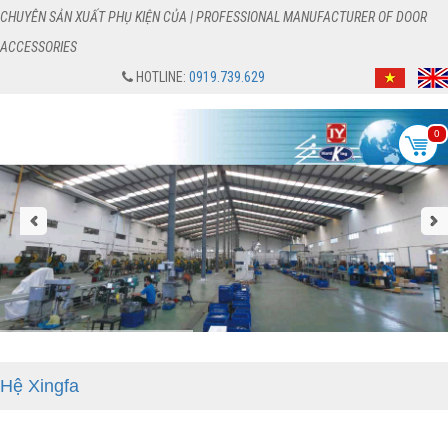
CHUYÊN SẢN XUẤT PHỤ KIỆN CỦA | PROFESSIONAL MANUFACTURER OF DOOR
ACCESSORIES
HOTLINE:
0919.739.629
0
Hệ Xingfa